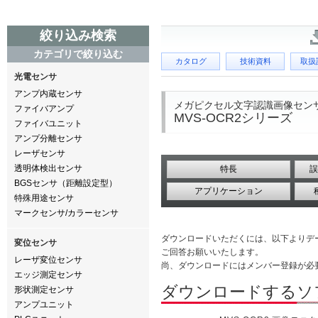
絞り込み検索
カテゴリで絞り込む
カタログ
技術資料
取扱
光電センサ
アンプ内蔵センサ
メガピクセル文字認識画像セン
ファイバアンプ
MVS-OCR2シリーズ
ファイバユニット
アンプ分離センサ
レーザセンサ
透明体検出センサ
特長
誤
BGSセンサ（距離設定型）
アプリケーション
特殊用途センサ
マークセンサ/カラーセンサ
ダウンロードいただくには、以下よりデ
変位センサ
ご回答お願いいたします。
レーザ変位センサ
尚、ダウンロードにはメンバー登録が必
エッジ測定センサ
ダウンロードするソ
形状測定センサ
アンプユニット