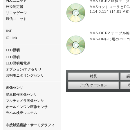
PLCユニット
MVS-OCR2 画像モニ
外径測定器
MVSコントローラとP
1.14.0.114 (14.81 MB)
リニヤゲージ
通信ユニット
IIoT
MVS-OCR2 テーブル
IO-Link
MVS-DN(-E)用のバ
LED照明
LED照明
LED照明用電源
オプション/アクセサリ
照明モニタリングセンサ
特長
誤
アプリケーション
画像センサ
簡単操作画像センサ
マルチカメラ画像センサ
オールインワン画像センサ
ラベル検査システム
非接触温度計・サーモグラフィ