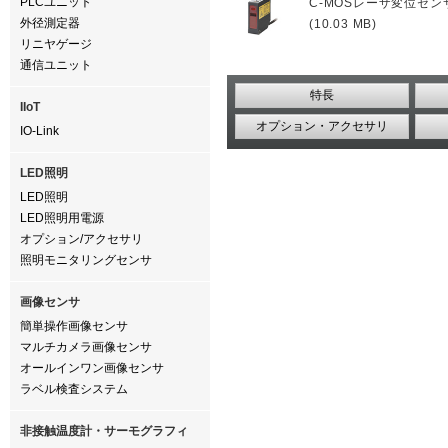
PLCユニット
C-MOSレーザ変位セン
外径測定器
(10.03 MB)
リニヤゲージ
通信ユニット
特長
IIoT
オプション・アクセサリ
IO-Link
LED照明
LED照明
LED照明用電源
オプション/アクセサリ
照明モニタリングセンサ
画像センサ
簡単操作画像センサ
マルチカメラ画像センサ
オールインワン画像センサ
ラベル検査システム
非接触温度計・サーモグラフィ