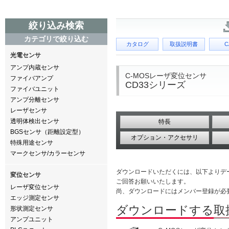
絞り込み検索
カテゴリで絞り込む
カタログ
取扱説明書
C
光電センサ
アンプ内蔵センサ
C-MOSレーザ変位センサ
ファイバアンプ
CD33シリーズ
ファイバユニット
アンプ分離センサ
レーザセンサ
透明体検出センサ
特長
BGSセンサ（距離設定型）
オプション・アクセサリ
特殊用途センサ
マークセンサ/カラーセンサ
ダウンロードいただくには、以下よりデ
変位センサ
ご回答お願いいたします。
レーザ変位センサ
尚、ダウンロードにはメンバー登録が必
エッジ測定センサ
ダウンロードする取
形状測定センサ
アンプユニット