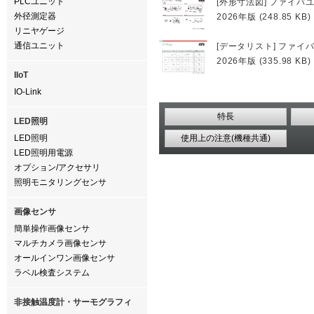
PLCユニット
[外形寸法図] ファイバ
外径測定器
2026年版 (248.85 KB)
リニヤゲージ
通信ユニット
[データリスト] ファイ
2026年版 (335.98 KB)
IIoT
IO-Link
特長
LED照明
LED照明
使用上の注意(機種共通)
LED照明用電源
オプション/アクセサリ
照明モニタリングセンサ
画像センサ
簡単操作画像センサ
マルチカメラ画像センサ
オールインワン画像センサ
ラベル検査システム
非接触温度計・サーモグラフィ