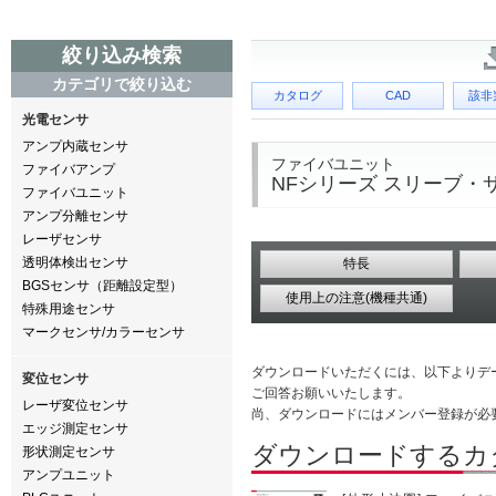
絞り込み検索
カテゴリで絞り込む
カタログ
CAD
該非
光電センサ
アンプ内蔵センサ
ファイバユニット
ファイバアンプ
NFシリーズ スリーブ・
ファイバユニット
アンプ分離センサ
レーザセンサ
透明体検出センサ
特長
BGSセンサ（距離設定型）
使用上の注意(機種共通)
特殊用途センサ
マークセンサ/カラーセンサ
ダウンロードいただくには、以下よりデ
変位センサ
ご回答お願いいたします。
レーザ変位センサ
尚、ダウンロードにはメンバー登録が必
エッジ測定センサ
ダウンロードするカ
形状測定センサ
アンプユニット