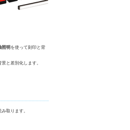
軸照明
を使って刻印と背
背景と差別化します。
。
読み取ります。