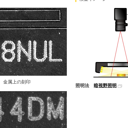
金属上の刻印
照明法
暗視野照明