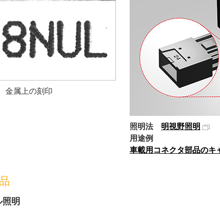
金属上の刻印
照明法
明視野照明
用途例
車載用コネクタ部品のキ
品
ル照明