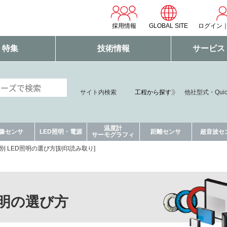
採用情報
GLOBAL SITE
ログイン
・特集
技術情報
サービス
工程から探す
サイト内検索
他社型式・Qui
温度計
像センサ
LED照明・電源
距離センサ
超音波セ
サーモグラフィ
別 LED照明の選び方[刻印読み取り]
照明の選び方