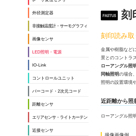
刻
外径測定器
非接触温度計・サーモグラフィ
刻印読み取
画像センサ
金属や樹脂など
LED照明・電源
景とのコントラ
IO-Link
ローアングル照
同軸照明
の場合
コントロールユニット
照明の設置環境
バーコード・2次元コード
近距離から照
距離センサ
ローアングル照
エリアセンサ・ライトカーテン
近接センサ
撮像画像例