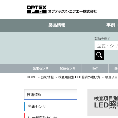
製品情報
事例
製品を探す
光電センサ
変位センサ
IIoT
画
HOME
技術情報
検査項目別 LED照明の選び方
検査項目
技術情報
検査項目別
LED
光電センサ
レーザ変位センサ