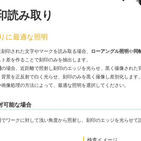
印読み取り
りに最適な照明
に刻印された文字やマークを読み取る場合、
ローアングル照明
や
同
スト差を作ることで刻印のみを抽出します。
明
の場合、近距離で照射し刻印のエッジを光らせ、黒く撮像された
、背景を正反射で白く光らせ、刻印のみを黒く撮像し差別化します
や画像処理の方法によって、最適な照明を選択してください。
射可能な場合
明でワークに対して浅い角度から照射し、刻印のエッジを光らせて
検査イメージ