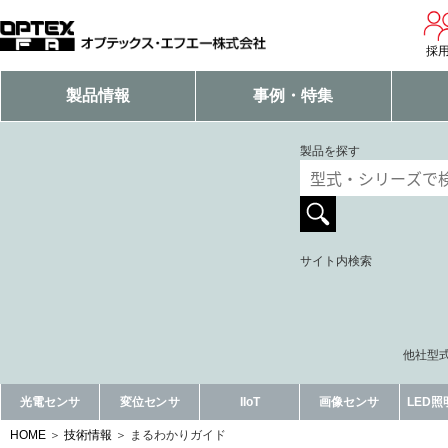
採
製品情報
事例・特集
製品を探す
サイト内検索
他社型式
光電センサ
変位センサ
IIoT
画像センサ
LED
HOME
技術情報
まるわかりガイド