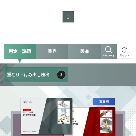
1
用途・課題
業界
製品
リセット
キーワード
重なり・はみ出し検出
2