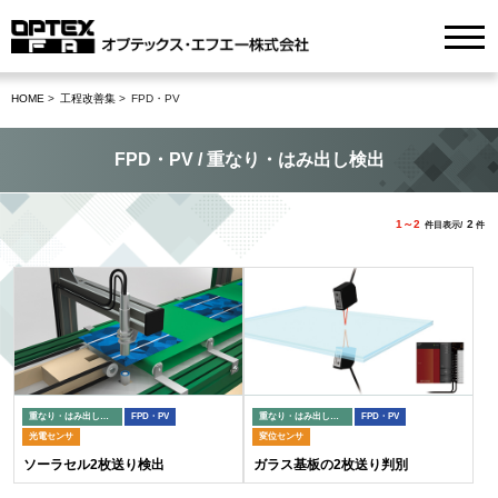
HOME
工程改善集
FPD・PV
FPD・PV / 重なり・はみ出し検出
1～2
2
件目表示/
件
重なり・はみ出し検出
FPD・PV
重なり・はみ出し検出
FPD・PV
光電センサ
変位センサ
ソーラセル2枚送り検出
ガラス基板の2枚送り判別