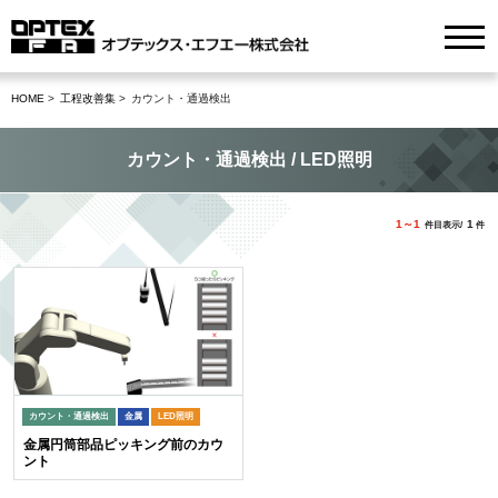
HOME
工程改善集
カウント・通過検出
カウント・通過検出 / LED照明
1～1
1
件目表示/
件
カウント・通過検出
金属
LED照明
金属円筒部品ピッキング前のカウ
ント