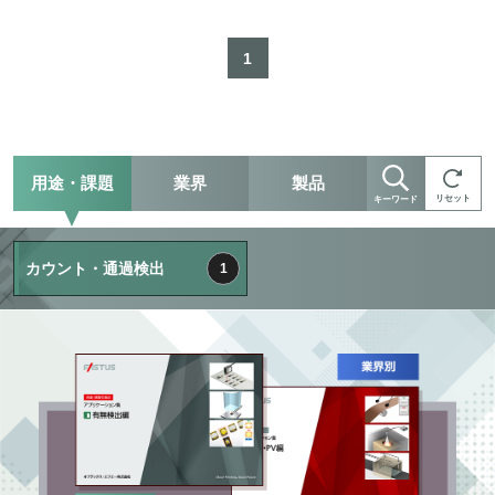
1
用途・課題
業界
製品
リセット
キーワード
カウント・通過検出
1