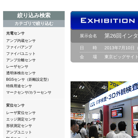
絞り込み検索
カテゴリで絞り込む
光電センサ
第26回イン
展示会名
アンプ内蔵センサ
ファイバアンプ
日 時
2013年7月10
ファイバユニット
会 場
東京ビッグサイ
アンプ分離センサ
レーザセンサ
透明体検出センサ
BGSセンサ（距離設定型）
特殊用途センサ
マークセンサ/カラーセンサ
変位センサ
レーザ変位センサ
エッジ測定センサ
形状測定センサ
アンプユニット