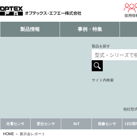
採用情
製品情報
事例・特集
製品を探す
サイト内検索
他社型式
光電センサ
変位センサ
IIoT
画像センサ
LED
HOME
展示会レポート