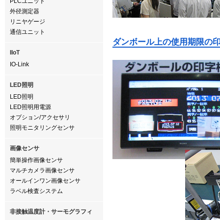
PLCユニット
外径測定器
リニヤゲージ
通信ユニット
ダンボール上の使用期限の
IIoT
IO-Link
LED照明
LED照明
LED照明用電源
オプション/アクセサリ
照明モニタリングセンサ
画像センサ
簡単操作画像センサ
マルチカメラ画像センサ
オールインワン画像センサ
ラベル検査システム
非接触温度計・サーモグラフィ