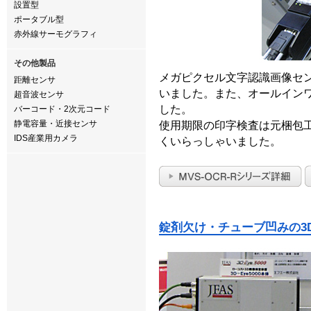
設置型
ポータブル型
赤外線サーモグラフィ
その他製品
メガピクセル文字認識画像セ
距離センサ
いました。また、オールインワ
超音波センサ
した。
バーコード・2次元コード
静電容量・近接センサ
使用期限の印字検査は元梱包
IDS産業用カメラ
くいらっしゃいました。
錠剤欠け・チューブ凹みの3