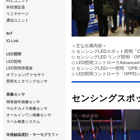
PLCユニット
外径測定器
リニヤゲージ
通信ユニット
IIoT
IO-Link
＜主な出展内容＞
◇
センシングLEDスポット照明「O
LED照明
◇
センシングLED リング照明「O
LED照明
◇
LED照明コントローラAdvance
◇
センシングLEDバー照明「OPB
LED照明用電源
◇
LED照明コントローラ「OPPD
オプション/アクセサリ
照明モニタリングセンサ
画像センサ
センシングスポッ
簡単操作画像センサ
マルチカメラ画像センサ
オールインワン画像センサ
ラベル検査システム
非接触温度計・サーモグラフィ