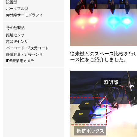
設置型
ポータブル型
赤外線サーモグラフィ
その他製品
距離センサ
超音波センサ
バーコード・2次元コード
従来機とのスペース比較を行い
静電容量・近接センサ
ース性をご紹介しました。
IDS産業用カメラ