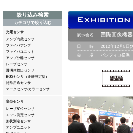
絞り込み検索
カテゴリで絞り込む
光電センサ
国際画像機器展
展示会名
アンプ内蔵センサ
ファイバアンプ
日 時
2012年12月5日(
ファイバユニット
会 場
パシフィコ横浜
アンプ分離センサ
レーザセンサ
透明体検出センサ
BGSセンサ（距離設定型）
特殊用途センサ
マークセンサ/カラーセンサ
変位センサ
レーザ変位センサ
エッジ測定センサ
形状測定センサ
アンプユニット