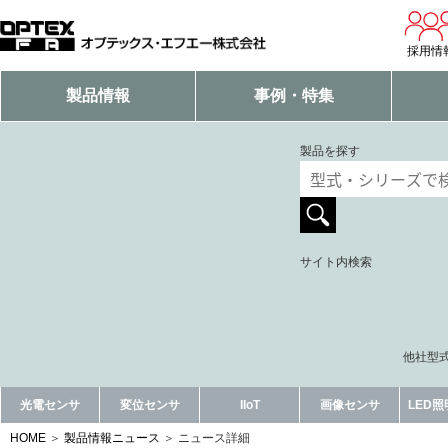
採用情
製品情報
事例・特集
製品を探す
サイト内検索
他社型式
光電センサ
変位センサ
IIoT
画像センサ
LED
HOME
製品情報ニュース
ニュース詳細