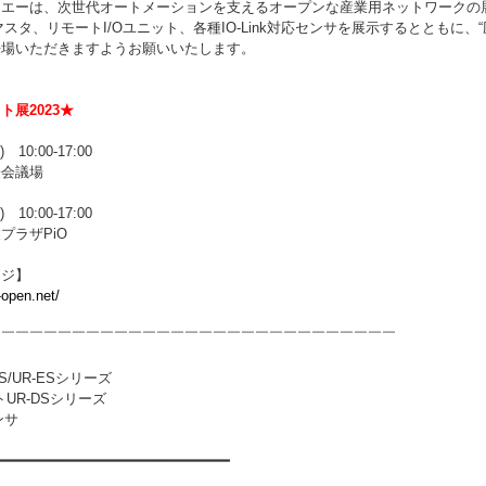
エーは、次世代オートメーションを支えるオープンな産業用ネットワークの展
inkマスタ、リモートI/Oユニット、各種IO-Link対応センサを展示するとと
来場いただきますようお願いいたします。
展2023★
10:00-17:00
際会議場
10:00-17:00
プラザPiO
ージ】
-open.net/
￣￣￣￣￣￣￣￣￣￣￣￣￣￣￣￣￣￣￣￣￣￣￣￣￣￣￣￣￣
MS/UR-ESシリーズ
トUR-DSシリーズ
ンサ
━━━━━━━━━━━━━━━━━━━━━━━━━━━
》