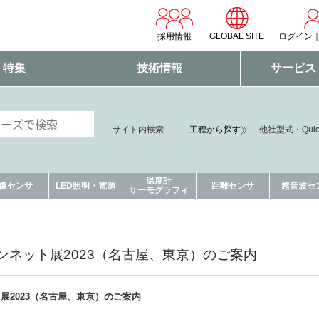
採用情報
GLOBAL SITE
ログイン
・特集
技術情報
サービス
サイト内検索
工程から探す
他社型式・Qui
温度計
像センサ
LED照明・電源
距離センサ
超音波セ
サーモグラフィ
ンネット展2023（名古屋、東京）のご案内
展2023（名古屋、東京）のご案内