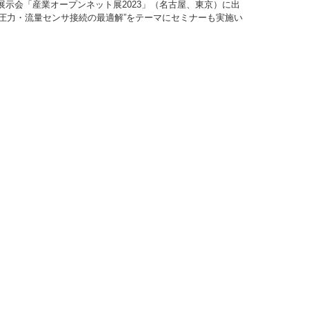
示会「産業オープンネット展2023」（名古屋、東京）に出
もに、“圧力・流量センサ接続の最適解”をテーマにセミナーも実施い