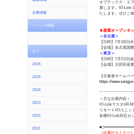
オプテックス・エフ
展します。
IO-L
企業情報
たします。
ぜひご
イベント情報
★産業オープンネット
＜名古屋＞
【日時】7月19日(水) 
【会場】名古屋国
全て
＜東京＞
【日時】7月21日(金) 
2026
【会場】大田区産業
【主催者ホームペ
2025
https://www.sangyo
2024
￣￣￣￣￣￣￣￣
＜主な出展内容＞
2023
IO-LinkマスタUR-
リモートI/Oユニッ
2022
各種IO-Link対応セ
■□━━━━━━━━━━━━
2021
《出展社セミナー