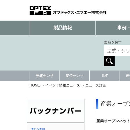
製品情報
事例
製品を探す
光電センサ
変位センサ
IIoT
画
HOME
イベント情報ニュース
ニュース詳細
産業オープ
産業オープンネット
製品情報