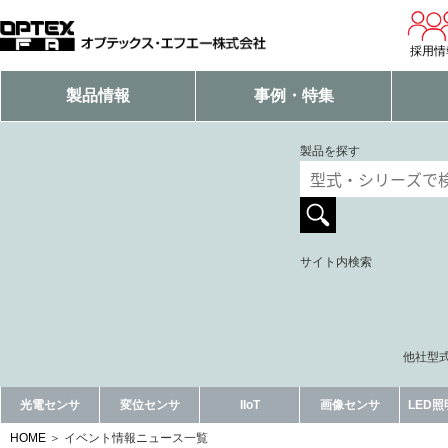
採用情
製品情報
事例・特集
製品を探す
サイト内検索
他社型式
光電センサ
変位センサ
IIoT
画像センサ
LED
HOME
イベント情報ニュース一覧