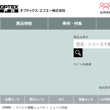
採用情
製品情報
事例・特集
製品を探す
サイト内検索
他社型式
光電センサ
変位センサ
IIoT
画像センサ
LED
HOME
イベント情報ニュース
ニュース詳細