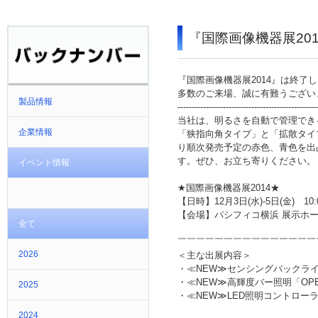
『国際画像機器展20
『国際画像機器展2014』は終了
多数のご来場、誠に有難うござい
製品情報
-------------------------------------------------
当社は、明るさを自動で管理でき
企業情報
「狭指向角タイプ」と「拡散タイプ
り順次発売予定の赤色、青色を出
す。ぜひ、お立ち寄りください。
イベント情報
★国際画像機器展2014★
【日時】12月3日(水)-5日(金) 10:00
【会場】パシフィコ横浜 展示ホール
全て
￣￣￣￣￣￣￣￣￣￣￣￣￣￣￣
2026
＜主な出展内容＞
・≪NEW≫センシングバックライ
・≪NEW≫高輝度バー照明「OPB
2025
・≪NEW≫LED照明コントローラ A
2024