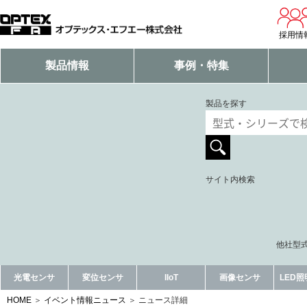
採用情
製品情報
事例・特集
製品を探す
サイト内検索
他社型式
光電センサ
変位センサ
IIoT
画像センサ
LED
HOME
イベント情報ニュース
ニュース詳細