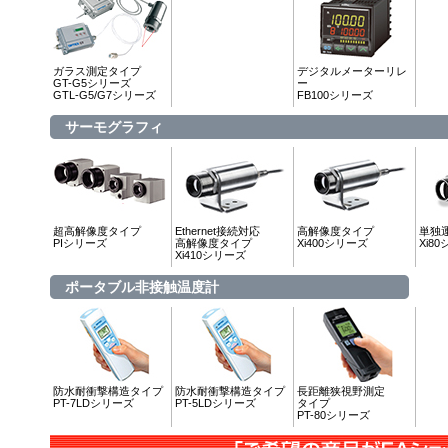
ガラス測定タイプ
デジタルメーターリレ
GT-G5シリーズ
ー
GTL-G5/G7シリーズ
FB100シリーズ
サーモグラフィ
超高解像度タイプ
Ethernet接続対応
高解像度タイプ
単独
PIシリーズ
高解像度タイプ
Xi400シリーズ
Xi8
Xi410シリーズ
ポータブル非接触温度計
防水耐衝撃構造タイプ
防水耐衝撃構造タイプ
長距離狭視野測定
PT-7LDシリーズ
PT-5LDシリーズ
タイプ
PT-80シリーズ