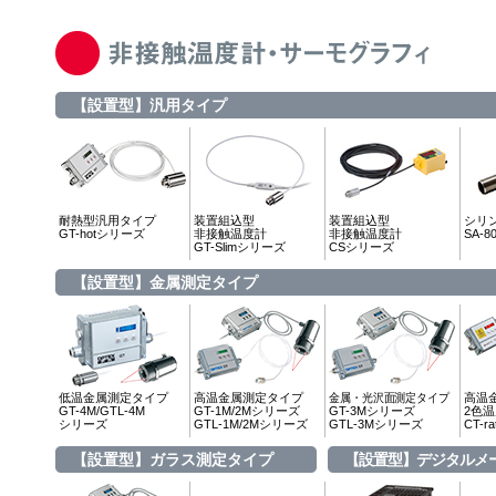
【設置型】汎用タイプ
耐熱型汎用タイプ
装置組込型
装置組込型
シリ
GT-hotシリーズ
非接触温度計
非接触温度計
SA-
GT-Slimシリーズ
CSシリーズ
【設置型】金属測定タイプ
低温金属測定タイプ
高温金属測定タイプ
金属・光沢面測定タイプ
高温
GT-4M/GTL-4M
GT-1M/2Mシリーズ
GT-3Mシリーズ
2色
シリーズ
GTL-1M/2Mシリーズ
GTL-3Mシリーズ
CT-r
【設置型】ガラス測定タイプ
【設置型】デジタルメ