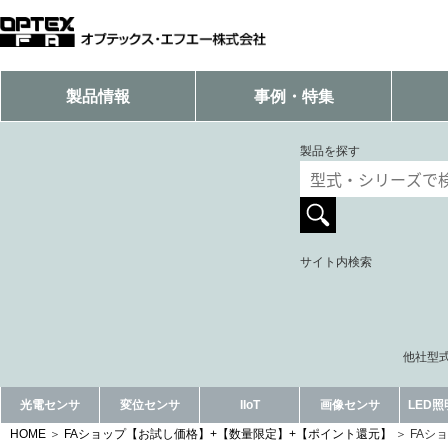
製品情報
事例・特集
製品を探す
サイト内検索
他社型式
光電センサ
変位センサ
IIoT
画像センサ
LED
HOME
FAショップ【お試し価格】+【数量限定】+【ポイント還元】
FAシ