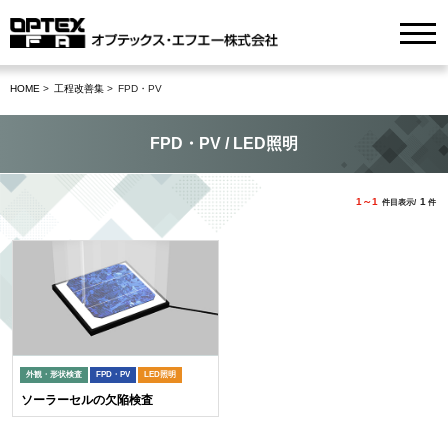
HOME
工程改善集
FPD・PV
FPD・PV / LED照明
1～1
1
件目表示/
件
外観・形状検査
FPD・PV
LED照明
ソーラーセルの欠陥検査