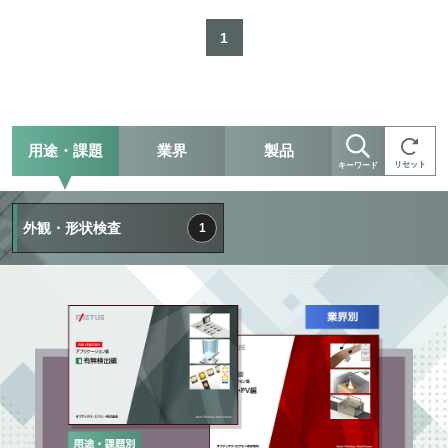
1
用途・課題
業界
製品
リセット
キーワード
外観・形状検査
1