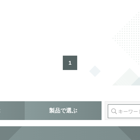
1
ぶ
製品
で選ぶ