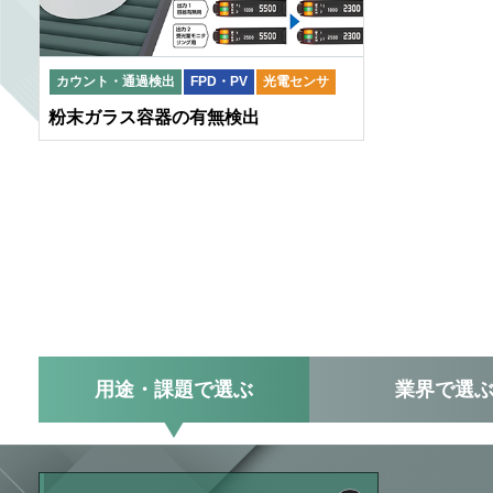
カウント・通過検出
FPD・PV
光電センサ
粉末ガラス容器の有無検出
用途・課題
で選ぶ
業界
で選