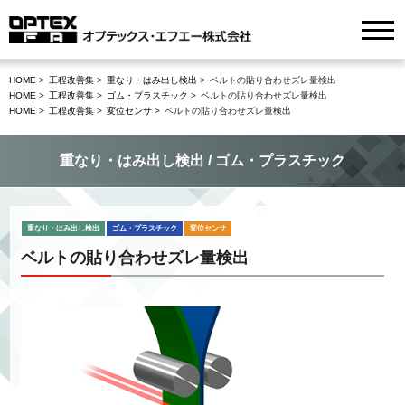
HOME
工程改善集
重なり・はみ出し検出
ベルトの貼り合わせズレ量検出
HOME
工程改善集
ゴム・プラスチック
ベルトの貼り合わせズレ量検出
HOME
工程改善集
変位センサ
ベルトの貼り合わせズレ量検出
重なり・はみ出し検出 / ゴム・プラスチック
重なり・はみ出し検出
ゴム・プラスチック
変位センサ
ベルトの貼り合わせズレ量検出