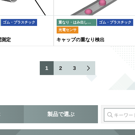
ゴム・プラスチック
重なり・はみ出し検出
ゴム・プラスチック
光電センサ
間測定
キャップの重なり検出
1
2
3
ぶ
製品
で選ぶ