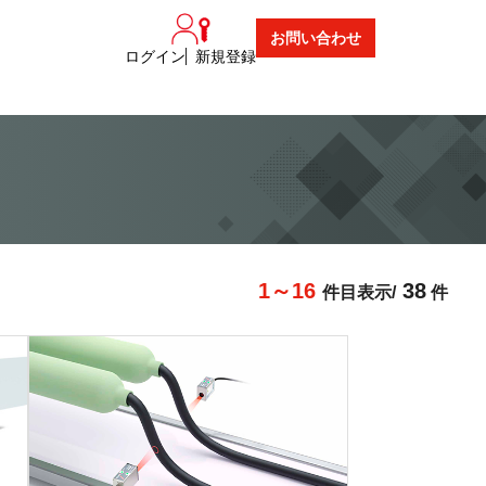
お問い合わせ
ログイン
新規登録
1～16
38
件目表示/
件