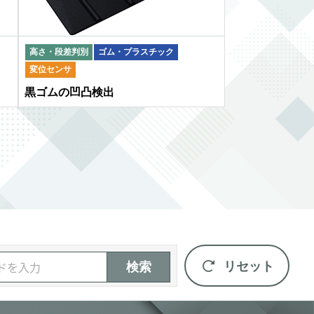
高さ・段差判別
ゴム・プラスチック
変位センサ
黒ゴムの凹凸検出
リセット
検索