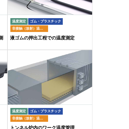
温度測定
ゴム・プラスチック
非接触（放射）温度計
測
液ゴムの押出工程での温度測定
温度測定
ゴム・プラスチック
非接触（放射）温度計
トンネル炉内のワーク温度管理