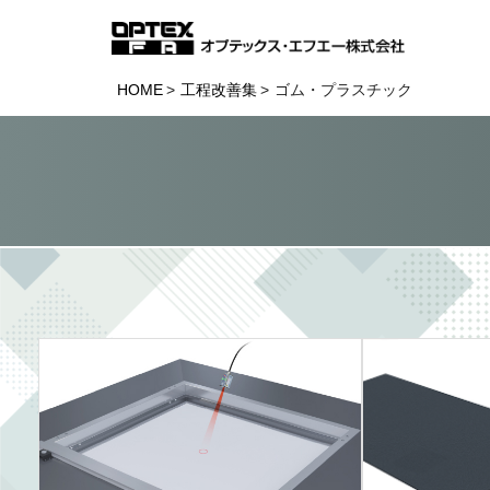
HOME
工程改善集
ゴム・プラスチック