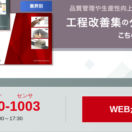
0
-
1003
WE
0～17:30