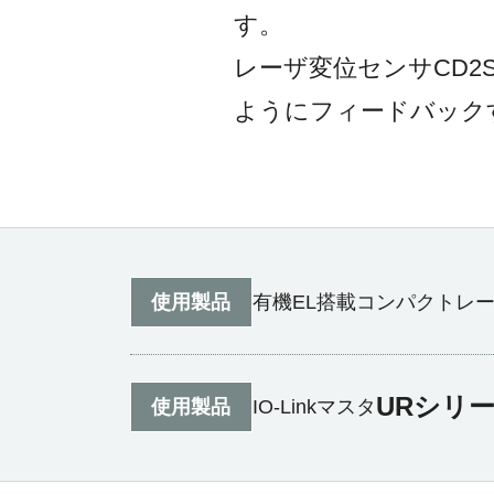
す。
レーザ変位センサCD
ようにフィードバック
使用製品
有機EL搭載コンパクトレ
URシリ
使用製品
IO-Linkマスタ