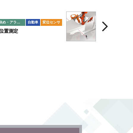
位置決め・アライメント
自動車
変位センサ
位置測定