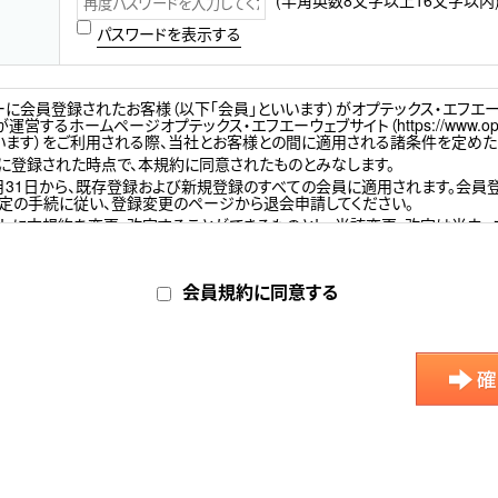
(半角英数8文字以上16文字以内
パスワードを表示する
バーに会員登録されたお客様（以下「会員」といいます）がオプテックス・エフエ
営するホームページオプテックス・エフエーウェブサイト（https://www.optex
いいます）をご利用される際、当社とお客様との間に適用される諸条件を定めた
ーに登録された時点で、本規約に同意されたものとみなします。
年3月31日から、既存登録および新規登録のすべての会員に適用されます。会員
定の手続に従い、登録変更のページから退会申請してください。
しに本規約を変更・改定することができるものとし、当該変更・改定は当ウェ
載した時から有効になります。最新の内容をご確認いただきますよう、お願い
おいて、本サービスを利用するために必要な通信機器、ソフトウェア、電話利
等を準備していただきます。また、本サービス利用に関わる一切の通信料、
会員規約に同意する
のといたします。
するお客様は、本規約に同意したうえで当ウェブサイトの所定の手続に従い、
のとします。
場合を除き、お客様の会員登録の申請を承諾します。
請があった場合
き会員資格を取り消されている場合
として不適切と判断した場合
ドの管理
録時に設定したメールアドレスを会員IDとして利用するものとします。