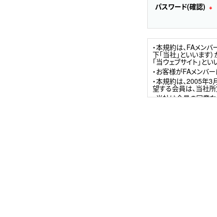
パスワード(確認)
※
・本規約は、FAメン
下「当社」といいます）が運
「当ウェブサイト」と
・お客様がFAメンバ
・本規約は、2005
望する会員は、当社所
・当社は会員の同意な
更・改定後の規約を掲
・自己の責任と負担に
ンターネット接続契約
様にご負担いただくも
1．会員登録
（1）会員登録を希望
から会員登録を行うも
（2）当社は、以下の
・登録内容に虚偽の申
・過去に本規約に基づ
・その他、当社が会員
2．IDおよびパスワー
（1）会員は、会員登