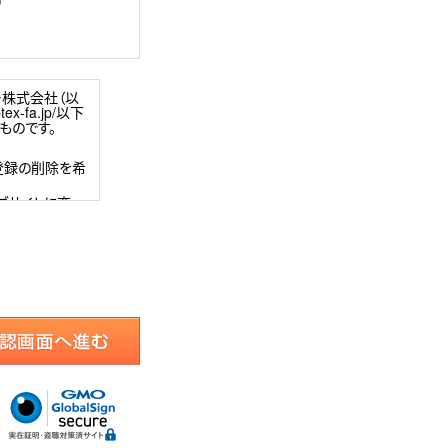
)
ー株式会社（以
-fa.jp/以下
ものです。
登録の削除を希
ブサイトに変
いたします。
用契約およびイ
接続料等はお客
新規登録ページ