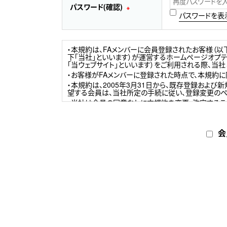
パスワード(確認)
※
パスワードを表
・本規約は、FAメンバーに会員登録されたお客様（以
下「当社」といいます）が運営するホームページオプテックス・エフ
「当ウェブサイト」といいます）をご利用される際、当
・お客様がFAメンバーに登録された時点で、本規約に
・本規約は、2005年3月31日から、既存登録およ
望する会員は、当社所定の手続に従い、登録変更のペ
・当社は会員の同意なしに本規約を変更・改定するこ
更・改定後の規約を掲載した時から有効になります。
・自己の責任と負担において、本サービスを利用する
ンターネット接続契約等を準備していただきます。ま
会
様にご負担いただくものといたします。
1．会員登録
（1）会員登録を希望するお客様は、本規約に同意し
から会員登録を行うものとします。
（2）当社は、以下の場合を除き、お客様の会員登録の
・登録内容に虚偽の申請があった場合
・過去に本規約に基づき会員資格を取り消されてい
・その他、当社が会員として不適切と判断した場合
2．IDおよびパスワードの管理
（1）会員は、会員登録時に設定したメールアドレスを