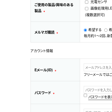
光電センサ
ご使用の製品/興味のある
画像処理用L
製品
※
(複数選択可)
希望する
メルマガ購読
※
毎月約1～2回、新
アカウント情報
Eメール(ID)
※
フリーメールでは
パスワード
※
パスワードを表