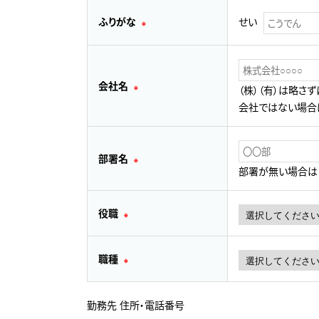
ふりがな
せい
※
会社名
※
（株）（有）は略さ
会社ではない場合
部署名
※
部署が無い場合は「
役職
※
職種
※
勤務先 住所・電話番号