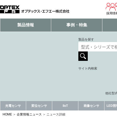
採用情
製品情報
事例・特集
製品を探す
サイト内検索
他社型式
光電センサ
変位センサ
IIoT
画像センサ
LED
HOME
企業情報ニュース
ニュース詳細