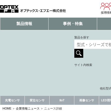
採用情
製品情報
事例・特集
製品を探す
サイト内検索
他社型式
光電センサ
変位センサ
IIoT
画像センサ
LED
HOME
企業情報ニュース
ニュース詳細