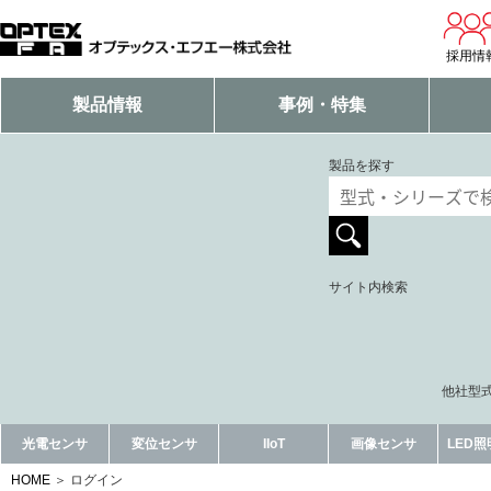
採用情
製品情報
事例・特集
製品を探す
サイト内検索
他社型式
光電センサ
変位センサ
IIoT
画像センサ
LED
HOME
ログイン