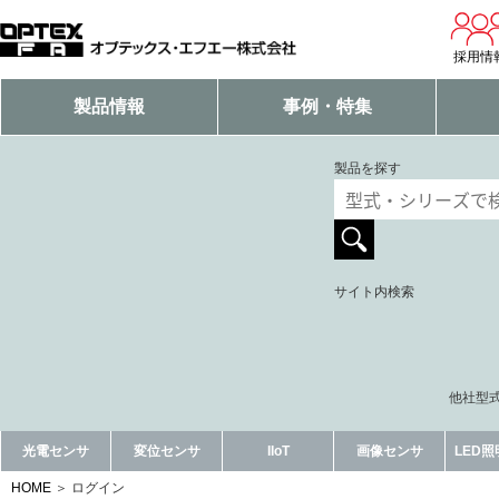
採用情
製品情報
事例・特集
製品を探す
サイト内検索
他社型式
光電センサ
変位センサ
IIoT
画像センサ
LED
HOME
ログイン