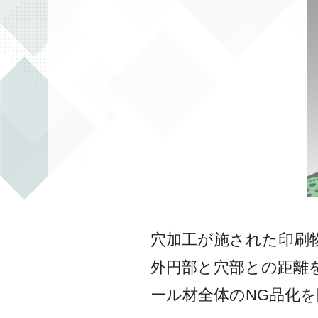
穴加工が施された印刷物
外円部と穴部との距離
ール材全体のNG品化