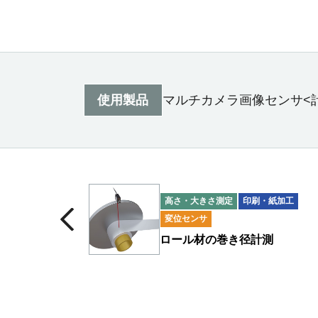
使用製品
マルチカメラ画像センサ<
高さ・大きさ測定
印刷・紙加工
変位センサ
ロール材の巻き径計測