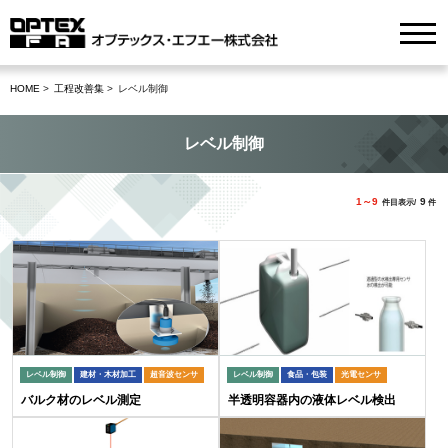
HOME
工程改善集
レベル制御
レベル制御
1～9
9
件目表示/
件
レベル制御
建材・木材加工
超音波センサ
レベル制御
食品・包装
光電センサ
バルク材のレベル測定
半透明容器内の液体レベル検出