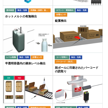
塗布検査
食品・包装
非接触（放射）温度計
カウント・通過検出
食品・包装
光電センサ
ホットメルトの有無検出
錠菓検出
レベル制御
食品・包装
光電センサ
コード読取り
食品・包装
バーコード・2次元コードリーダ
半透明容器内の液体レベル検出
段ボールに印刷されたバーコード
の読取り
塗布検査
食品・包装
赤外線サーモグラフィ
印字・マーキング検査
食品・包装