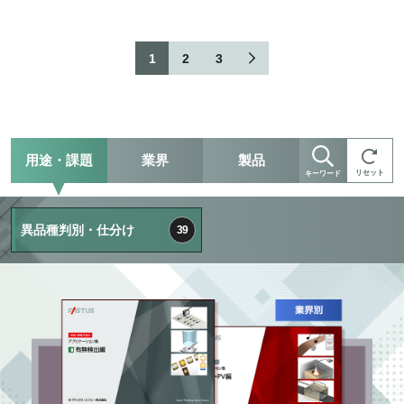
1
2
3
用途・課題
業界
製品
リセット
キーワード
異品種判別・仕分け
39