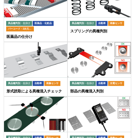
異品種判別・仕分け
医薬品・化粧品
異品種判別・仕分け
自動車
画像センサ
バーコード・2次元コードリーダ
スプリングの異種判別
医薬品の仕分け
異品種判別・仕分け
自動車
画像センサ
異品種判別・仕分け
自動車
光電センサ
形式読取による異種混入チェック
部品の異種混入判別
異品種判別・仕分け
自動車
変位センサ
異品種判別・仕分け
自動車
画像センサ