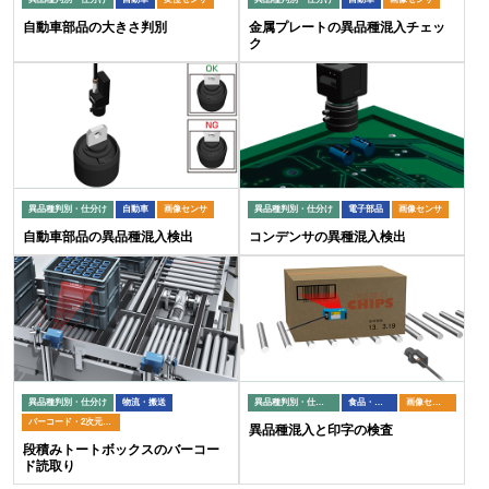
自動車部品の大きさ判別
金属プレートの異品種混入チェッ
ク
異品種判別・仕分け
自動車
画像センサ
異品種判別・仕分け
電子部品
画像センサ
自動車部品の異品種混入検出
コンデンサの異種混入検出
異品種判別・仕分け
物流・搬送
異品種判別・仕分け
食品・包装
画像センサ
バーコード・2次元コードリーダ
異品種混入と印字の検査
段積みトートボックスのバーコー
ド読取り