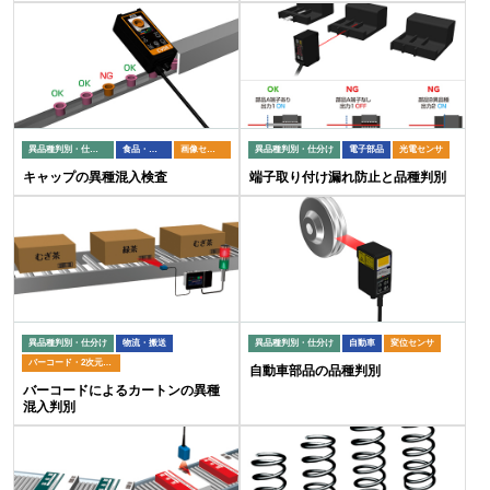
異品種判別・仕分け
食品・包装
画像センサ
異品種判別・仕分け
電子部品
光電センサ
キャップの異種混入検査
端子取り付け漏れ防止と品種判別
異品種判別・仕分け
物流・搬送
異品種判別・仕分け
自動車
変位センサ
バーコード・2次元コードリーダ
自動車部品の品種判別
バーコードによるカートンの異種
混入判別