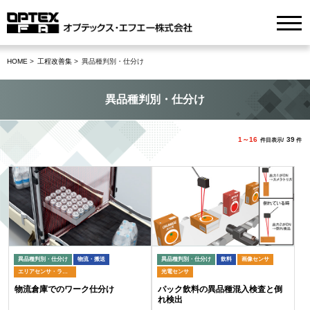
HOME
工程改善集
異品種判別・仕分け
異品種判別・仕分け
1～16
39
件目表示/
件
異品種判別・仕分け
物流・搬送
異品種判別・仕分け
飲料
画像センサ
エリアセンサ・ライトカーテン
光電センサ
物流倉庫でのワーク仕分け
パック飲料の異品種混入検査と倒
れ検出