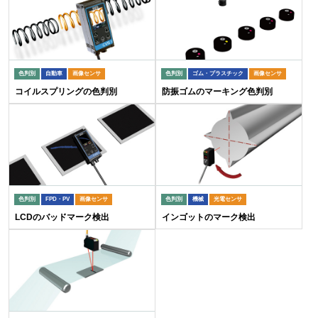
色判別
自動車
画像センサ
色判別
ゴム・プラスチック
画像センサ
コイルスプリングの色判別
防振ゴムのマーキング色判別
色判別
FPD・PV
画像センサ
色判別
機械
光電センサ
LCDのバッドマーク検出
インゴットのマーク検出