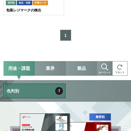
色判別
食品・包装
光電センサ
包装レジマークの検出
1
用途・課題
業界
製品
リセット
キーワード
色判別
7