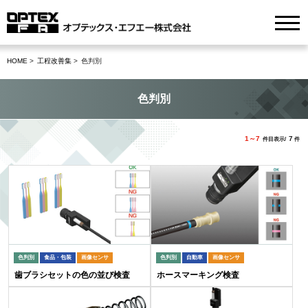
HOME
工程改善集
色判別
色判別
1～7
7
件目表示/
件
色判別
食品・包装
画像センサ
色判別
自動車
画像センサ
歯ブラシセットの色の並び検査
ホースマーキング検査