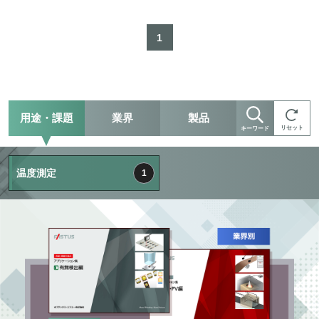
1
用途・課題
業界
製品
リセット
キーワード
温度測定
1