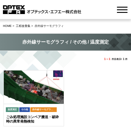
HOME
工程改善集
赤外線サーモグラフィ
赤外線サーモグラフィ / その他 / 温度測定
1～1
1
件目表示/
件
温度測定
その他
赤外線サーモグラフィ
ごみ処理施設コンベア搬送・破砕
時の異常発熱検知