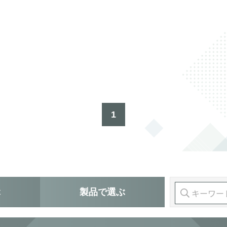
1
ぶ
製品
で選ぶ