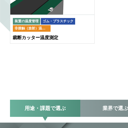
装置の温度管理
ゴム・プラスチック
非接触（放射）温度計
裁断カッター温度測定
用途・課題
で選ぶ
業界
で選