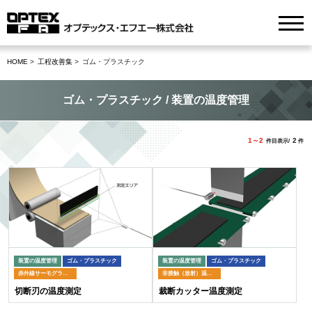
HOME
工程改善集
ゴム・プラスチック
ゴム・プラスチック / 装置の温度管理
1～2
2
件目表示/
件
装置の温度管理
ゴム・プラスチック
装置の温度管理
ゴム・プラスチック
赤外線サーモグラフィ
非接触（放射）温度計
切断刃の温度測定
裁断カッター温度測定