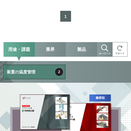
1
用途・課題
業界
製品
リセット
キーワード
装置の温度管理
2