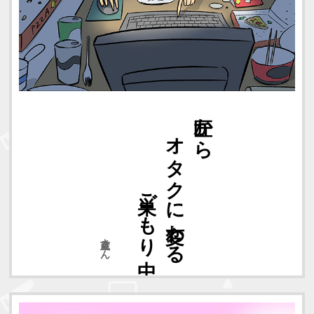
巣ごもり中
オタクに変わる
匠から
直蔵さん