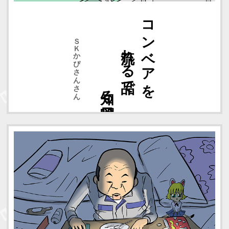
知る曜日
流れる品で
コンベアを
ＳＫかぴさんさん