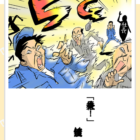
５Ｇ
情報速度は
「社長来る！」