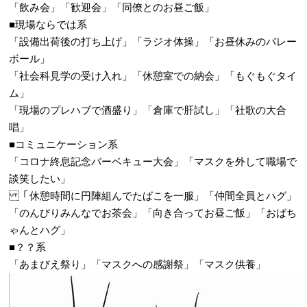
「飲み会」「歓迎会」「同僚とのお昼ご飯」
■現場ならでは系
「設備出荷後の打ち上げ」「ラジオ体操」「お昼休みのバレー
ボール」
「社会科見学の受け入れ」「休憩室での納会」「もぐもぐタイ
ム」
「現場のプレハブで酒盛り」「倉庫で肝試し」「社歌の大合
唱」
■コミュニケーション系
「コロナ終息記念バーベキュー大会」「マスクを外して職場で
談笑したい」
「休憩時間に円陣組んでたばこを一服」「仲間全員とハグ」
「のんびりみんなでお茶会」 「向き合ってお昼ご飯」「おばち
ゃんとハグ」
■？？系
「あまびえ祭り」「マスクへの感謝祭」「マスク供養」