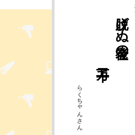
二千万
脱げぬ老後の
らくちゃんさん