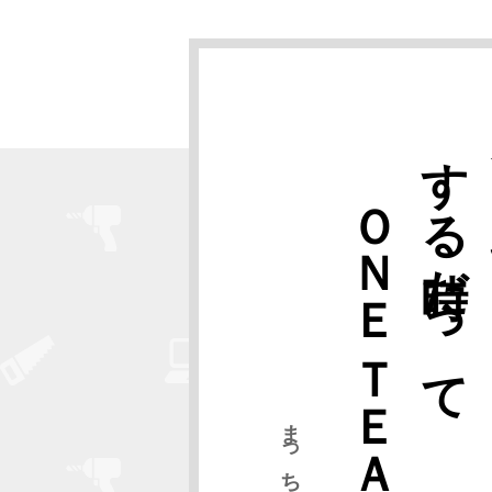
ＯＮＥ ＴＥＡＭ
する時だって