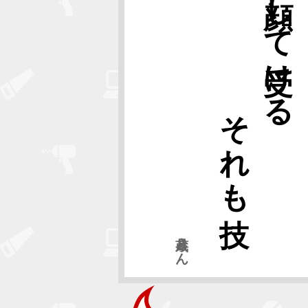
それも技
顔して受ける
具蔵さん