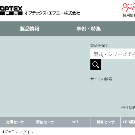
採用情
製品情報
事例・特集
製品を探す
サイト内検索
他社型式
光電センサ
変位センサ
IIoT
画像センサ
LED
HOME
ログイン