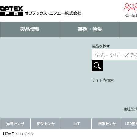
採用情
製品情報
事例・特集
製品を探す
サイト内検索
他社型式
光電センサ
変位センサ
IIoT
画像センサ
LED
HOME
ログイン