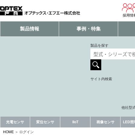
採用情
製品情報
事例・特集
製品を探す
サイト内検索
他社型式
光電センサ
変位センサ
IIoT
画像センサ
LED
HOME
ログイン