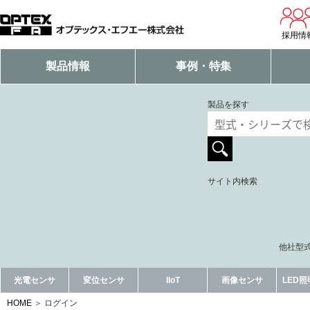
採用情
製品情報
事例・特集
製品を探す
サイト内検索
他社型式
光電センサ
変位センサ
IIoT
画像センサ
LED
HOME
ログイン